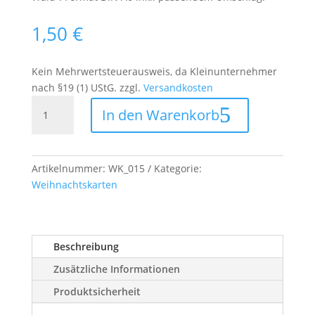
1,50
€
Kein Mehrwertsteuerausweis, da Kleinunternehmer
nach §19 (1) UStG.
zzgl.
Versandkosten
Weihnachtskarte
In den Warenkorb
"Schneemänner
im
Wald"
Menge
Artikelnummer:
WK_015
Kategorie:
Weihnachtskarten
Beschreibung
Zusätzliche Informationen
Produktsicherheit